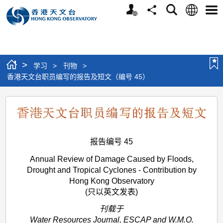
个
语
搜
分
选
人
言
寻
享
单
版
网
站
>
学习
>
刊物
>
香港天文台职员编写的报告及短文（编号 45）
香
港
天
报告编号 45
文
Annual Review of Damage Caused by Floods,
台
Drought and Tropical Cyclones - Contribution by
职
Hong Kong Observatory
(只以英文发表)
员
编
刊载于
Water Resources Journal, ESCAP and W.M.O.