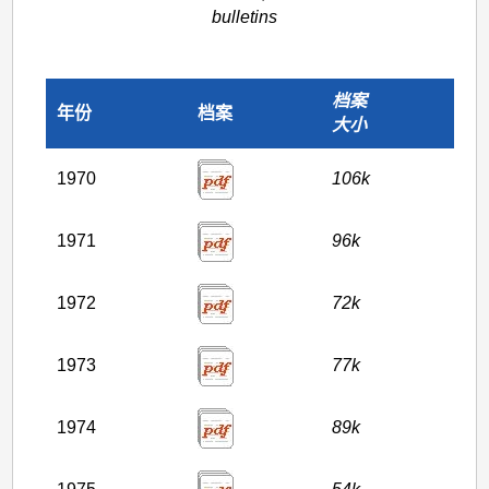
写
bulletins
的
报
告
档案
年份
档案
大小
及
短
1970
106k
文
（编
1971
96k
号
1972
72k
45）
1973
77k
1974
89k