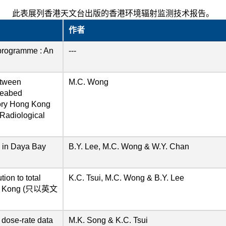
此表展列香港天文台出版的香港环境辐射监测技术报告。
作者
 programme : An
---
etween
M.C. Wong
 seabed
ory Hong Kong
Radiological
s in Daya Bay
B.Y. Lee, M.C. Wong & W.Y. Chan
tion to total
K.C. Tsui, M.C. Wong & B.Y. Lee
ong Kong (只以英文
dose-rate data
M.K. Song & K.C. Tsui