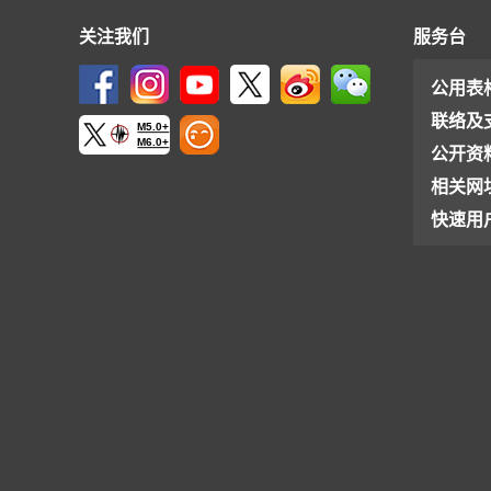
关注我们
服务台
公用表
联络及
M5.0+
M6.0+
公开资
相关网
快速用