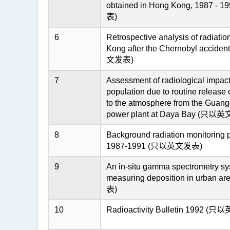
obtained in Hong Kong, 1987 
表)
6
Retrospective analysis of radiation
Kong after the Chernobyl accide
文发表)
7
Assessment of radiological impac
population due to routine release 
to the atmosphere from the Guan
power plant at Daya Bay (只以
8
Background radiation monitoring
1987-1991 (只以英文发表)
9
An in-situ gamma spectrometry sy
measuring deposition in urban
表)
10
Radioactivity Bulletin 1992 