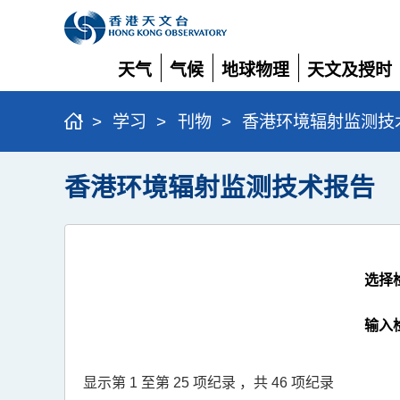
天气
气候
地球物理
天文及授时
展
展
展
展
开
开
开
开
>
学习
>
刊物
>
香港环境辐射监测技
香港环境辐射监测技术报告
选择
输入
显示第 1 至第 25 项纪录 ，共 46 项纪录