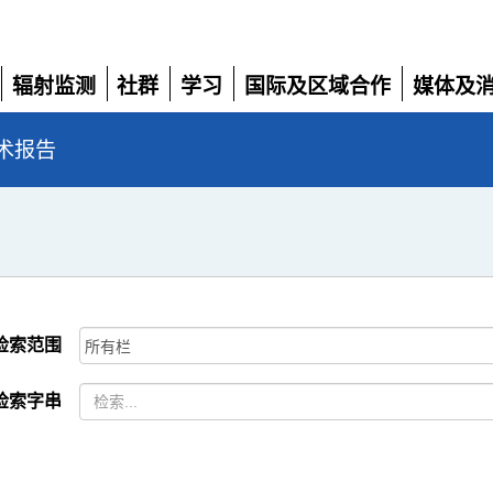
辐射监测
社群
学习
国际及区域合作
媒体及
展
展
展
展
展
开
开
开
开
开
术报告
检索范围
检索字串