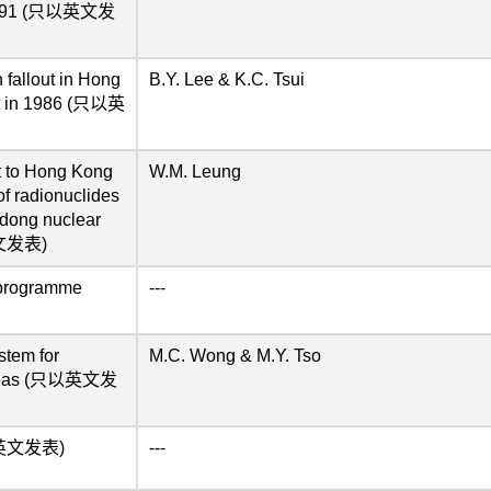
- 1991 (只以英文发
 fallout in Hong
B.Y. Lee & K.C. Tsui
nt in 1986 (只以英
t to Hong Kong
W.M. Leung
of radionuclides
gdong nuclear
英文发表)
 programme
---
stem for
M.C. Wong & M.Y. Tso
 areas (只以英文发
(只以英文发表)
---