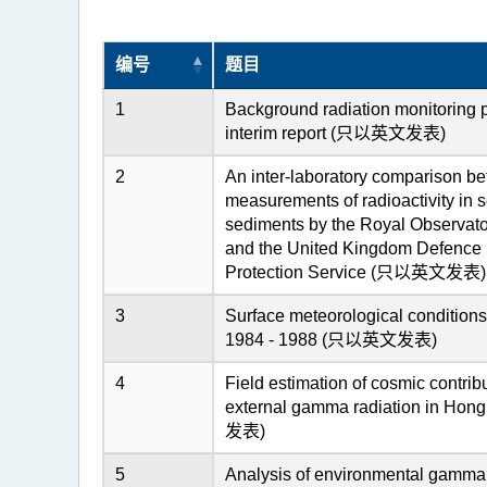
编号
题目
1
Background radiation monitoring
interim report (只以英文发表)
2
An inter-laboratory comparison b
measurements of radioactivity in
sediments by the Royal Observat
and the United Kingdom Defence 
Protection Service (只以英文发表)
3
Surface meteorological condition
1984 - 1988 (只以英文发表)
4
Field estimation of cosmic contribu
external gamma radiation in H
发表)
5
Analysis of environmental gamma 