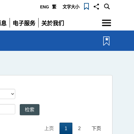
ENG
繁
文字大小
选
消息
电子服务
关於我们
单
展
展
开
开
重
设
检索
上页
1
2
下页