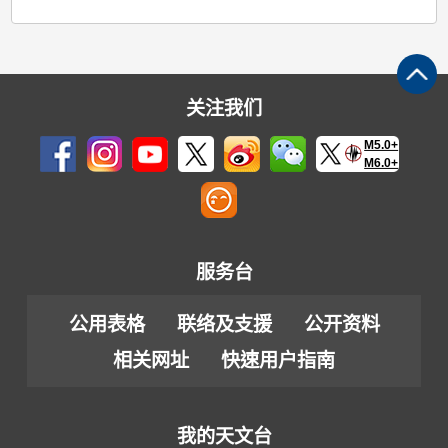
关注我们
M5.0+
M6.0+
服务台
公用表格
联络及支援
公开资料
相关网址
快速用户指南
我的天文台