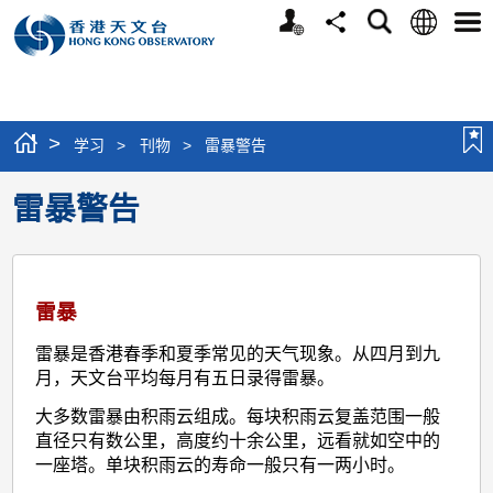
个
语
搜
分
选
人
言
寻
享
单
版
网
站
>
学习
>
刊物
>
雷暴警告
雷暴警告
雷暴
雷暴是香港春季和夏季常见的天气现象。从四月到九
月，天文台平均每月有五日录得雷暴。
大多数雷暴由积雨云组成。每块积雨云复盖范围一般
直径只有数公里，高度约十余公里，远看就如空中的
一座塔。单块积雨云的寿命一般只有一两小时。