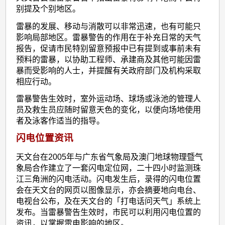
别提及个别地区。
雷暴的发展、移动与消散可以非常迅速，也有可能只
影响局部地区。雷暴警告的作用在于补充日常的天气
报告，促请市民特别留意预报中已有提到或事前未有
预料的雷暴，以协助工程师、承建商及其他可能因雷
暴而受影响的人士，并提醒有关政府部门及机构采取
相应行动。
雷暴警告生效时，室外运动场、球场或泳池的管理人
员及救生员应随时留意天色的变化，以便向场地使用
者及泳客作适当的指导。
闪电位置资讯
天文台在2005年与广东省气象局及澳门地球物理暨气
象局合作建立了一套闪电定位网，二十四小时监测珠
江三角洲的闪电活动。闪电发生后，录得的闪电位置
会在天文台的网页以图像显示，亦会摘要地向电台、
电视台公布，及在天文台的「打电话问天气」系统上
发布。当雷暴警告生效时，市民可以利用闪电位置的
资讯，以掌握雷电影响的地区。