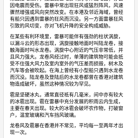
因电震而受伤。雷暴中常出现狂风或猛烈阵风，风速
骤然增强或风向突然改变。在本港及邻近海域，曾经
有船只因遇到雷暴的狂风而沉没。另一方面雷暴狂风
引致的风切变，亦对飞机升降的安全构成威胁。
在某些有利环境里，雷暴可能伴有强劲的柱状涡旋，
以漏斗云的形态出现，涡旋接触地面时叫陆龙卷，接
触海面时叫水龙卷。涡旋中心附近的气压非常低，并
且风力强大。龙卷风经过时，单薄的建筑物可能会抵
受不住强大风力及室内室外的气压差而损毁，树木及
汽车等会被吹起。在海上曾经有小型船只遇到水龙卷
而沉没。陆龙卷及登陆后的水龙卷都曾在香港对建筑
物造成破坏，虽然这种情况较为罕见。
雹是坚硬冰丸，通常直径祗有几毫米，间中亦有较大
的冰雹出现。雹在雷暴中充分发展的积雨云内生成，
主要在春天出现。较大的冰雹会破坏农作物，打破窗
户，温室玻璃和汽车挡风玻璃。
龙卷风及雹暴在香港并不常见，平均每一至两年才出
现一次。