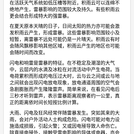
在活跃天气系统如低压槽等附近，积雨云可以连绵不
绝地产生，雷暴影响的范围较大及持久。有些积雨云
更会结合形成特大的强雷暴。
在夏天原本天晴的日子，日间太阳的热力亦可能会激
发积雨云产生，形成雷暴。这些雷暴影响范围较小及
短暂，离雷暴不远处可能仍是一片晴天。积雨云有时
会随风飘移影响其他区域，积雨云产生的地区也可能
会随时间而改变。
闪电和响雷是雷暴的特征。在不稳定及潮湿的大气
中，云层内的水滴及冰粒在对流活动中产生电荷。当
电荷累积而形成的电压过大时，云与云之间或云与地
之间就会出现闪电放电现象，放电通道周围的空气会
急剧膨胀而产生隆隆雷声。简单来说，在看见闪电后
三秒才听到雷声，表示雷暴距离观察者约一公里，真
正的距离依时间长短按比例计算。
大雨、闪电及狂风经常伴随雷暴发生。突如其来的大
雨，会对户外活动人士构成危险。闪电可能对电力设
施造成损毁，引起火警；又或因电殛导致人命伤亡。
除直接电殛外，接触受雷电影响的导体或电器，亦会