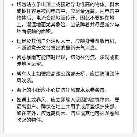
切勿站立于山顶上或接近导电性高的物体。树木
或桅杆容易被闪电击中，应尽量远离。闪电击中
物体后，电流会经地面传开，因此不要躺在地
上，潮湿地面尤其危险。应该蹲着并尽量减少与
地面接触的面积。
远足及其他户外活动人士，应随身带备收音机，
不断留意天文台发出的最新天气消息。
留意暴雨可能随时出现，切勿在河流、溪涧或低
洼地区逗留。
驾车人士如驶经高速公路或天桥，应提防强劲阵
风吹袭。
海上的小艇应小心提防狂风或水龙卷袭击。
如遇上龙卷风，应立即躲入坚固的建筑物内。要
远离窗户、蹲伏在地上并用手或厚垫保护头部。
如在室外，应远离树木、汽车或其他可被龙卷风
吹起的物件。