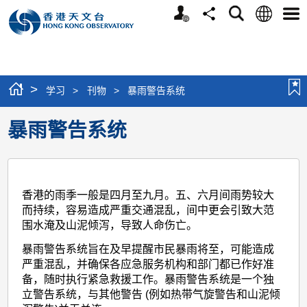
个
语
搜
分
选
人
言
寻
享
单
版
网
站
>
学习
>
刊物
>
暴雨警告系统
暴雨警告系统
香港的雨季一般是四月至九月。五、六月间雨势较大
而持续，容易造成严重交通混乱，间中更会引致大范
围水淹及山泥倾泻，导致人命伤亡。
暴雨警告系统旨在及早提醒市民暴雨将至，可能造成
严重混乱，并确保各应急服务机构和部门都已作好准
备，随时执行紧急救援工作。暴雨警告系统是一个独
立警告系统，与其他警告 (例如热带气旋警告和山泥倾