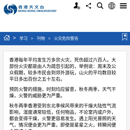
个
语
搜
分
选
人
言
寻
享
单
版
网
站
>
学习
>
刊物
>
火灾危险警告
火
香港每年平均发生万多宗火灾，死伤超过六百人。大
灾
部份火灾都是由人为疏忽引起的，举例说：周末及公
危
众假期，较多市民会到郊外游玩，山火的平均数目较
平日多出百份之五十左右。
险
警
预防火警的措施，时刻均应留意，秋冬两季，天气干
燥，火警的威胁更为严重。
告
秋冬两季香港受到东北季候风带来的干燥大陆性气流
影响，湿度通常较低，任何物品，不论室内或户外，
都会变得干燥，火警更容易发生。遇上阳光普照的天
气，情况便会更为严重，即使是星星之火，转瞬间便