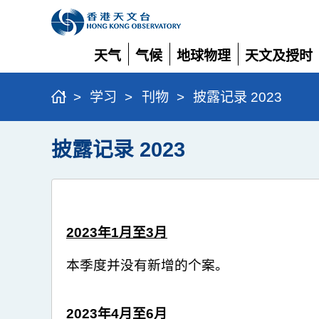
天气
气候
地球物理
天文及授时
展
展
展
展
开
开
开
开
>
学习
>
刊物
>
披露记录 2023
披露记录 2023
2023
年
1月至3月
本季度并没有新增的个案。
2023
年4
月至6月