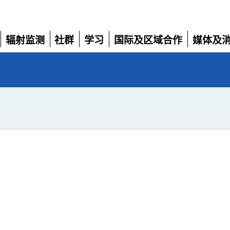
辐射监测
社群
学习
国际及区域合作
媒体及
展
展
展
展
展
开
开
开
开
开