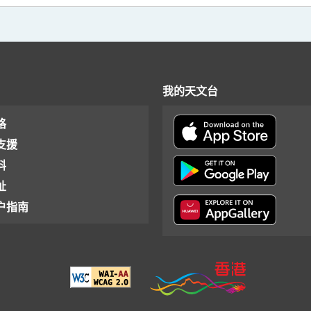
我的天文台
格
支援
料
址
户指南