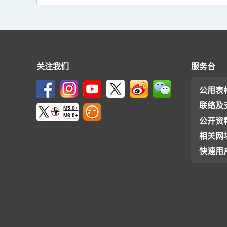
关注我们
服务台
公用表
联络及
M5.0+
M6.0+
公开资
相关网
快速用