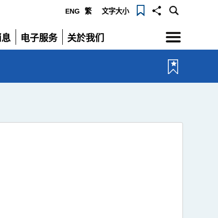
ENG
繁
文字大小
选
消息
电子服务
关於我们
单
展
展
开
开