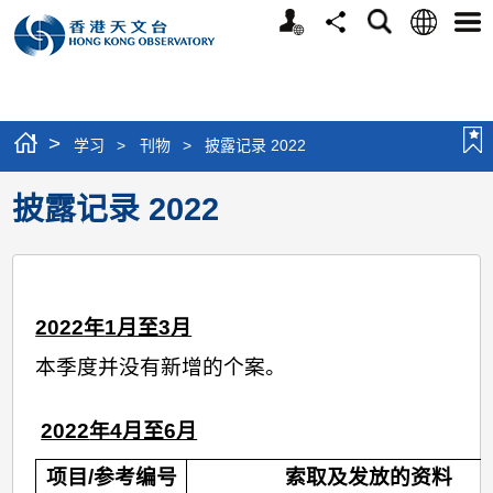
个
语
搜
分
选
人
言
寻
享
单
版
网
站
>
学习
>
刊物
>
披露记录 2022
披露记录 2022
2022
年
1月至3月
本季度并没有新增的个案。
2022
年4
月至6月
项目/参考编号
索取及发放的资料