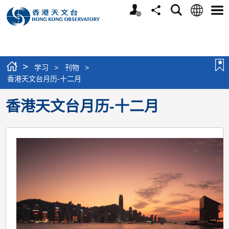
个
语
搜
分
选
人
言
寻
享
单
版
网
站
>
学习
>
刊物
>
香港天文台月历-十二月
香港天文台月历-十二月