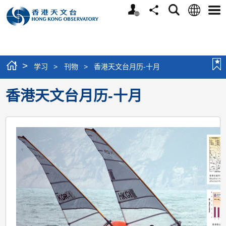
个
语
搜
分
选
人
言
寻
享
单
版
网
站
>
学习
>
刊物
>
香港天文台月历-十月
香港天文台月历-十月