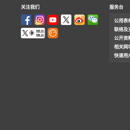
关注我们
服务台
公用表
联络及
M5.0+
M6.0+
公开资
相关网
快速用