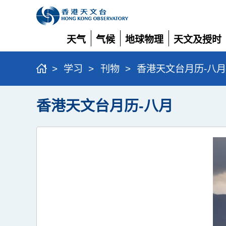
天气
气候
地球物理
天文及授时
展
展
展
展
开
开
开
开
>
学习
>
刊物
>
香港天文台月历-八月
香港天文台月历-八月