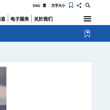
ENG
繁
文字大小
选
消息
电子服务
关於我们
单
展
展
开
开