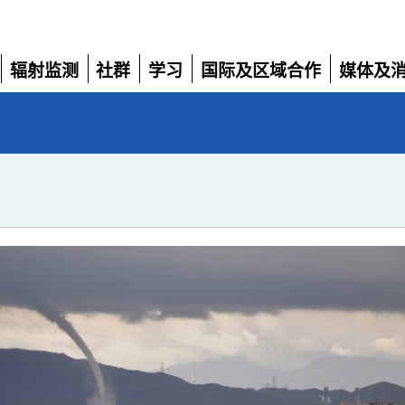
辐射监测
社群
学习
国际及区域合作
媒体及
展
展
展
展
展
开
开
开
开
开