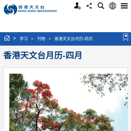
个
语
搜
分
选
人
言
寻
享
单
版
网
站
>
学习
>
刊物
>
香港天文台月历-四月
香港天文台月历-四月