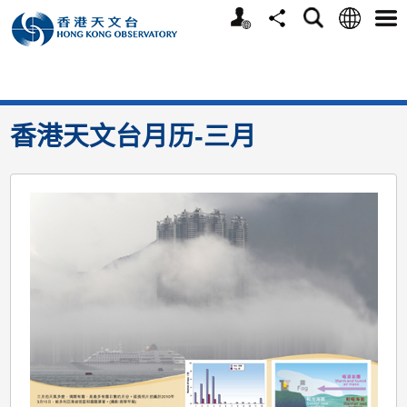
个
语
搜
分
选
人
言
寻
享
单
版
>
学习
>
刊物
>
香港天文台月历-三月
网
站
香港天文台月历-三月