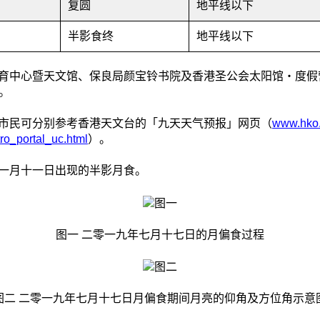
复圆
地平线以下
半影食终
地平线以下
育中心暨天文馆、保良局颜宝铃书院及香港圣公会太阳馆‧度假
。
市民可分别参考香港天文台的「九天天气预报」网页（
www.hko.
ro_portal_uc.html
）。
一月十一日出现的半影月食。
图一 二零一九年七月十七日的月偏食过程
图二 二零一九年七月十七日月偏食期间月亮的仰角及方位角示意