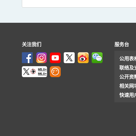
关注我们
服务台
公用表
联络及
M5.0+
M6.0+
公开资
相关网
快速用