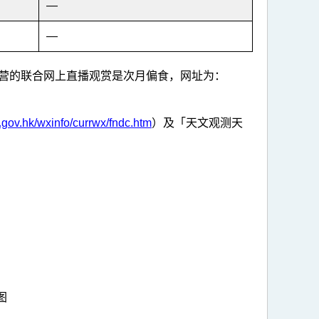
—
—
营的联合网上直播观赏是次月偏食，网址为：
gov.hk/wxinfo/currwx/fndc.htm
）及「天文观测天
图