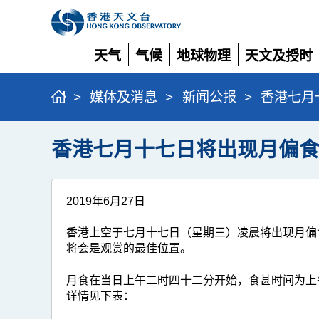
天气
气候
地球物理
天文及授时
展
展
展
展
开
开
开
开
>
媒体及消息
>
新闻公报
>
香港七月
香港七月十七日将出现月偏
2019年6月27日
香港上空于七月十七日（星期三）凌晨将出现月偏
将会是观赏的最佳位置。
月食在当日上午二时四十二分开始，食甚时间为上
详情见下表：