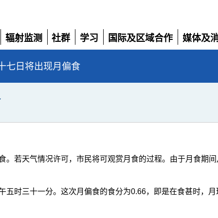
辐射监测
社群
学习
国际及区域合作
媒体及
展
展
展
展
展
开
开
开
开
开
十七日将出现月偏食
食
食。若天气情况许可，市民将可观赏月食的过程。由于月食期间
午五时三十一分。这次月偏食的食分为0.66，即是在食甚时，