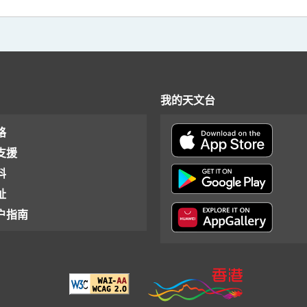
我的天文台
格
支援
料
址
户指南