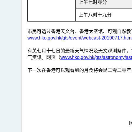
上午七时零分
上午八时十九分
市民可透过香港天文台、香港太空馆、可观自然教
www.hko.gov.hk/gts/event/webcast-20190717.htm
有关七月十七日的最新天气情况及天文观测条件，
气资讯」网页（
www.hko.gov.hk/gts/astronomy/ast
下一次在香港可以观看到的月食将会是二零二零年