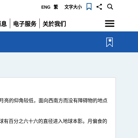
ENG
繁
文字大小
选
消息
电子服务
关於我们
单
展
展
开
开
月亮的仰角较低，面向西南方而没有障碍物的地点
月球有百分之六十六的直径进入地球本影。月偏食的