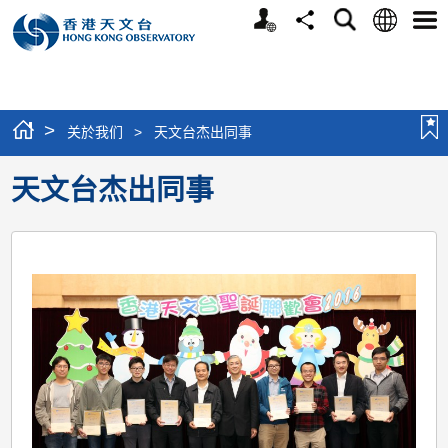
个
语
搜
分
选
人
言
寻
享
单
版
网
站
>
关於我们
>
天文台杰出同事
天文台杰出同事