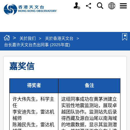
个
语
搜
分
选
人
言
寻
享
单
版
网
站
>
关於我们
>
关於香港天文台
>
台长嘉许天文台杰出同事 (2025年度)
台
嘉奖信
长
嘉
许
得奖者
备注
天
许大伟先生，科学主
这组同事成功在黄茅洲建立
文
任
实验性地震监测站，展现卓
台
李安迪先生，雷达机
越团队协作。监测站先后录
械师
得西藏及源自汕尾以南海域
杰
陈瀚民先生，雷达机
的地震数据，显示其监测潜