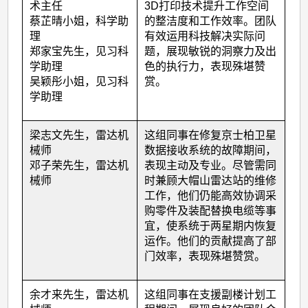
术主任
3D
打印技术提升工作空间
蔡芷晴小姐，科学助
的整洁度和工作效率。团队
理
有效运用科技解决实际问
郑家宝先生，见习科
题，展现敏锐的洞察力及出
学助理
色的执行力，表现殊堪赞
吴颖彤小姐，见习科
赏。
学助理
梁志文先生，雷达机
这组同事在修复京士柏卫星
械师
数据接收系统的故障期间，
邓子荣先生，雷达机
表现主动及专业。尽管需同
械师
时兼顾大帽山雷达站的维修
工作，他们仍能高效协调采
购零件及装配替换电缆等事
宜，使系统于两星期内恢复
运作。他们的贡献提高了部
门效率，表现殊堪赞赏。
余才来先生，雷达机
这组同事在支援副楼计划工