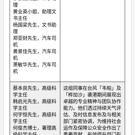
理
黄业英小姐，助理文
书主任
杨国梁先生，文书助
理
郑亚财先生，汽车司
机
黄景佳先生，汽车司
机
萧敏华先生，汽车司
机
蔡本良先生，高级科
这组同事在台风「韦帕」及
学主任
「桦加沙」袭港期间展现出
韩启光先生，高级科
卓越的专业精神与团队协作
学主任
能力。他们透过持续天气评
何宇恒先生，高级科
估、及时信息发布及与相关
学主任
部门紧密协调，为维持社会
何俊杰博士，署理高
运作及保障公众安全作出了
级科学主任
重要贡献，有效提升部门形