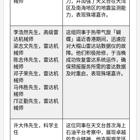
出
械师
力，并加强了天文台在大湾
区及南海地区的地震监测能
同
力，表现殊堪嘉许。
事
(2025
李浩然先生，高级雷
这组同事于热带气旋「蝴
年
达机械师
蝶」逼近香港期间，迅速应
梁志文先生，雷达机
对大帽山雷达站数据仪的故
度)
械师
障。他们积极抢修，于当晚
陈志伟先生，雷达机
成功恢复雷达系统运作，确
械师
保预报服务所需的雷达数据
邓子荣先生，雷达机
及时重启，表现殊堪嘉许。
械师
马伟胜先生，雷达机
械师
邝正勤先生，雷达机
械师
许大伟先生，科学主
这位同事在天文台首次海上
任
石油平台考察中，展现卓越
的专业精神。他克服艰苦环