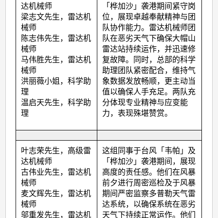
达机械师
「桦加沙」袭港期间紧守岗
梁志文先生，雷达机
位，展现卓越奉献精神与团
械师
队协作能力。雷达机械师团
陈志伟先生，雷达机
队在恶劣天气下确保大帽山
械师
雷达站持续运作，并迅速修
马伟胜先生，雷达机
复故障。同时，总部的科学
械师
助理团队紧密配合，维持气
洪丽薇小姐，科学助
象数据发放畅顺，更主动当
理
值以确保人手充足。两队充
温启天先生，科学助
分体现专业精神与应变能
理
力，表现殊堪赞赏。
叶志荣先生，高级雷
这组同事于台风「韦帕」及
达机械师
「桦加沙」袭港期间，展现
古伟业先生，雷达机
高度的责任感。他们在风暴
械师
前夕进行周密巡检及于风暴
麦文辉先生，雷达机
期间严密监察多普勒天气雷
械师
达系统，以确保系统在恶劣
邬重发先生，雷达机
天气下持续正常运作。他们