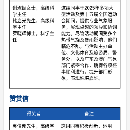
谢淑媚女士，高级科
这组同事于
2025
年多项大
学主任
型活动及第十五届全国运动
韩启光先生，高级科
会期间，提供专业气象服
学主任
务，展现卓越的领导和协调
罗晓辉博士，科学主
能力。尽管活动期间受多个
任
热带气旋及暴雨影响，他们
临危不乱，与活动主办单
位、文化体育及旅游局、警
务处，以及广东及澳门气象
部门紧密合作，确保各项盛
事顺利进行，提升部门形
象，表现殊堪嘉许。
赞赏信
得奖者
备注
袁俊邦先生，高级学
这组同事积极创新，运用