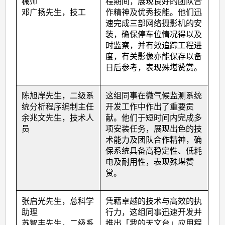
械师
程期间，展现良好的团队合
邓广扬先生，技工
作精神及优秀技能。他们迅
速完成三部网络摄影机的安
装，确保停车位情况得以及
时监察，并有效追踪工程进
度，有关影像亦能保存以备
日后参考，表现殊堪赞赏。
陈旭岸先生，二级系
这组同事在微气候监测系统
统分析程序编制主任
开发工作中作出了重要贡
余兆文先生，技术人
献。他们于短时间内完成多
员
项安装任务，展现出色的技
术能力及团队合作精神，确
保系统具备高稳定性、低耗
电及耐用性，表现殊堪赞
赏。
张启光先生，总科学
凭藉卓越的技术与高效的执
助理
行力，这组同事迅速开发并
苏智丰先生，二级系
推出「我的天文台」应用程