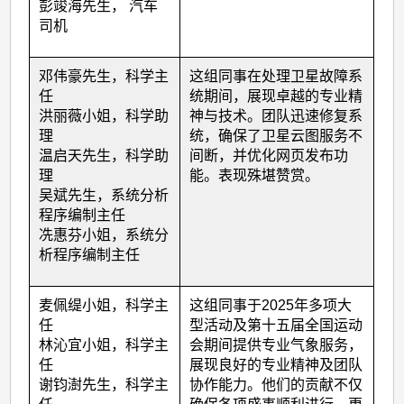
彭竣海先生， 汽车
司机
邓伟豪先生，科学主
这组同事在处理卫星故障系
任
统期间，展现卓越的专业精
洪丽薇小姐，科学助
神与技术。团队迅速修复系
理
统，确保了卫星云图服务不
温启天先生，科学助
间断，并优化网页发布功
理
能。表现殊堪赞赏。
吴斌先生，系统分析
程序编制主任
冼惠芬小姐，系统分
析程序编制主任
麦佩缇小姐，科学主
这组同事于
2025
年多项大
任
型活动及第十五届全国运动
林沁宜小姐，科学主
会期间提供专业气象服务，
任
展现良好的专业精神及团队
谢钧澍先生，科学主
协作能力。他们的贡献不仅