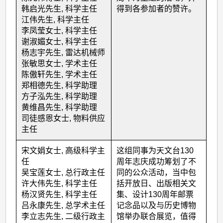
韩启光先生, 科学主任
得到各参加者的赞许。
江伟先生, 科学主任
李凤莹女士, 科学主任
谢淑媚女士, 科学主任
杨志宇先生, 雷达机械师
张敏思女士, 学术主任
陈傲轩先生, 学术主任
郑相德先生, 科学助理
方子泓先生, 科学助理
黄维昌先生, 科学助理
司徒感恩女士, 物料供应
主任
宋文娟女士, 高级科学主
这组同事为天文台130
任
周年志庆成功筹划了不
吴宝莲女士, 总行政主任
同的公众活动，当中包
许大伟先生, 科学主任
括开放日、出版相关文
杨汉贤先生, 科学主任
集、设计130周年邮票
吕永康先生, 总学术主任
记念品以及与历史博物
李立志先生, 二级行政主
馆举办联合展览，值得