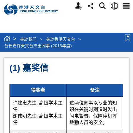
个
语
搜
分
选
人
言
寻
享
单
版
网
站
>
关於我们
>
关於香港天文台
>
台长嘉许天文台杰出同事 (2013年度)
台
(1) 嘉奖信
长
嘉
许
得奖者
备注
天
许建忠先生, 高级学术主
这两位同事以专业的知
文
任
识在关键时刻适时发出
台
谢伟明先生, 高级学术主
闪电警告，保障停机坪
任
地勤人员的安全。
杰