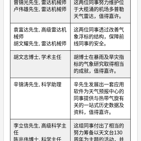
出
曾锦光先生, 雷达机械师
这两位同事努力维护位
卢伟雄先生, 雷达机械师
于大榄涌的机场多普勒
同
天气雷达，值得嘉许。
事
(2013
袁富达先生, 高级雷达机
这两位同事透过改善气
械师
象浮标的结构，保障前
年
胡文耀先生, 雷达机械师
线同事的安全。
度)
胡文志博士, 学术主任
胡博士在暴雨及旱灾指
标的气象研究取得相当
的成就，值得嘉许。
辛锦涛先生, 科学助理
辛先生发展出一套应用
软件为天气预报中心的
同事提供与热带气旋有
关的一站式历史数据及
资料，值得嘉许。
李立信先生, 高级科学主
这组同事付出了相当的
任
努力筹备以天文台130
陈兆伟博士, 科学主任
周年为主题的活动，并