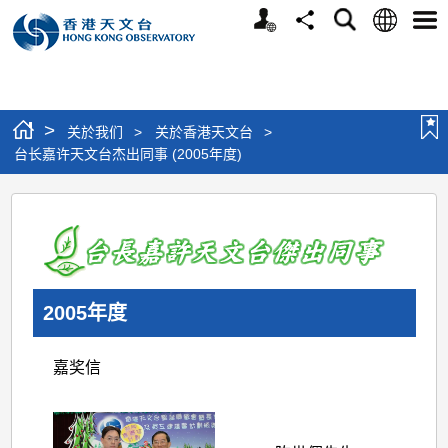
个
语
搜
分
选
人
言
寻
享
单
版
网
站
>
关於我们
>
关於香港天文台
>
台长嘉许天文台杰出同事 (2005年度)
台
长
嘉
许
2005年度
天
文
嘉奖信
台
杰