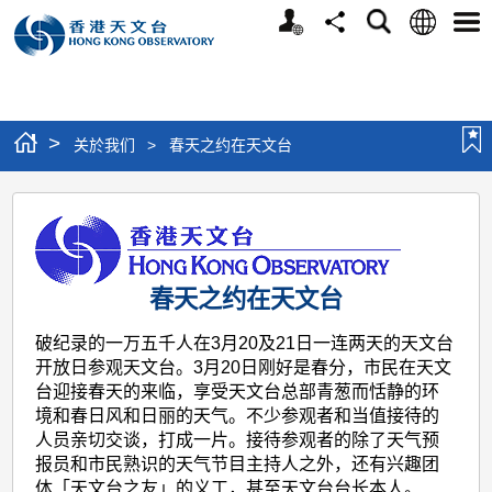
个
语
搜
分
选
人
言
寻
享
单
版
网
站
>
关於我们
>
春天之约在天文台
春
天
之
春天之约在天文台
约
在
破纪录的一万五千人在3月20及21日一连两天的天文台
开放日参观天文台。3月20日刚好是春分，市民在天文
天
台迎接春天的来临，享受天文台总部青葱而恬静的环
文
境和春日风和日丽的天气。不少参观者和当值接待的
台
人员亲切交谈，打成一片。接待参观者的除了天气预
报员和市民熟识的天气节目主持人之外，还有兴趣团
体「天文台之友」的义工，甚至天文台台长本人。