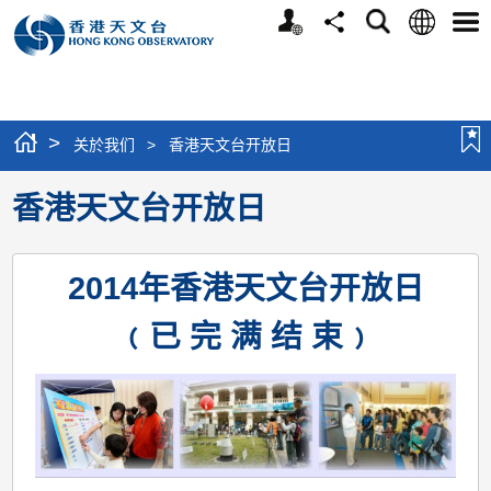
个
语
搜
分
选
人
言
寻
享
单
版
网
站
>
关於我们
>
香港天文台开放日
香港天文台开放日
2014年香港天文台开放日
﹙已 完 满 结 束﹚