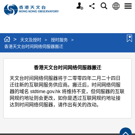
个
语
搜
分
选
人
言
寻
享
单
版
网
站
>
天文及授时
>
授时服务
>
香港天文台时间网络伺服器搬迁
香
香港天文台时间网络伺服器搬迁
港
天文台时间网络伺服器将于二零零四年二月二十四日
天
迁往新的互联网服务供应商。搬迁后，时间网络伺服
文
器的域名 stdtime.gov.hk 将维持不变，但伺服器的互联
台
网规约地址则会更改，如你是透过互联网规约地址接
达到时间网络伺服器，请作出有关的改动。
时
间
网