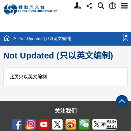
个
语
搜
分
选
人
言
寻
享
单
版
网
站
>
Not Updated (只以英文编制)
Not Updated (只以英文编制)
此页只以英文编制
关注我们
M5.0+
M6.0+