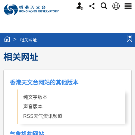
个
语
搜
分
选
人
言
寻
享
单
版
网
站
>
相关网址
相关网址
香港天文台网站的其他版本
纯文字版本
声音版本
RSS天气资讯频道
气象机构网站