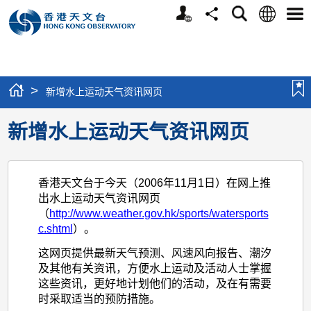
个
语
搜
分
选
人
言
寻
享
单
版
网
站
>
新增水上运动天气资讯网页
新增水上运动天气资讯网页
香港天文台于今天（2006年11月1日）在网上推
出水上运动天气资讯网页
（
http://www.weather.gov.hk/sports/watersports
c.shtml
）。
这网页提供最新天气预测、风速风向报告、潮汐
及其他有关资讯，方便水上运动及活动人士掌握
这些资讯，更好地计划他们的活动，及在有需要
时采取适当的预防措施。