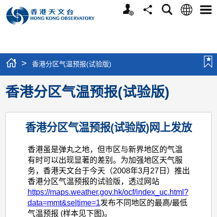
个
语
搜
分
选
人
言
寻
享
单
版
网
站
>
香港分区气温预报(试验版)
香港分区气温预报(试验版)
香港分区气温预报(试验版)网上发放
香港虽是弹丸之地，但巿区与新界地区的气温
有时可以出现显著的差别。为加强地区天气服
务，香港天文台于今天（2008年3月27日）推出
香港分区气温预报的试验版，透过网站
https://maps.weather.gov.hk/ocf/index_uc.html?
data=mmt&seltime=1
发布不同地区的最高/最低
气温预报 (样本见下图)。