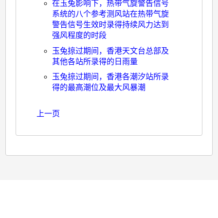
年
在玉兔影响下，热带气旋警告信号
十
系统的八个参考测风站在热带气旋
警告信号生效时录得持续风力达到
月
强风程度的时段
二
玉兔掠过期间，香港天文台总部及
十
其他各站所录得的日雨量
一
玉兔掠过期间，香港各潮汐站所录
得的最高潮位及最大风暴潮
日
至
上一页
十
一
月
二
日