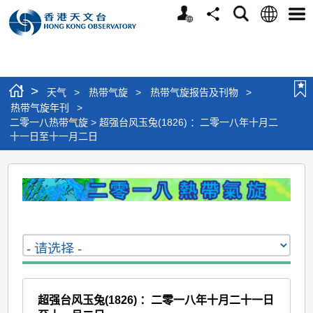
个
语
搜
分
选
人
言
寻
享
单
版
网
站
>
天气
>
热带气旋
>
热带气旋报告及刊物
>
热带气旋年刊
>
二零一八热带气旋 > 超强台风玉兔(1826) ：二零一八年十月二
十一日至十一月二日
二
零
一
八
热
带
气
超强台风玉兔(1826) ：二零一八年十月二十一日