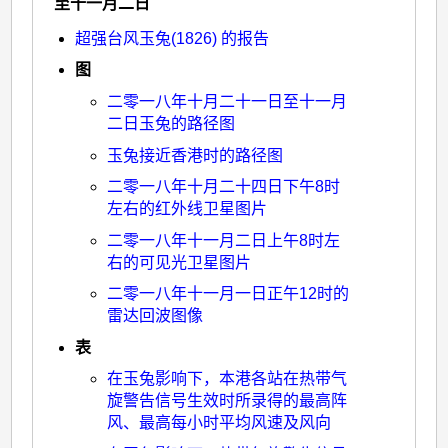
至十一月二日
旋
超强台风玉兔(1826) 的报告
>
图
超
二零一八年十月二十一日至十一月
强
二日玉兔的路径图
台
玉兔接近香港时的路径图
风
二零一八年十月二十四日下午8时
玉
左右的红外线卫星图片
兔
二零一八年十一月二日上午8时左
(1826)
右的可见光卫星图片
：
二零一八年十一月一日正午12时的
雷达回波图像
二
表
零
在玉兔影响下，本港各站在热带气
一
旋警告信号生效时所录得的最高阵
八
风、最高每小时平均风速及风向