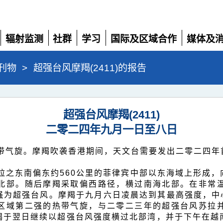
辐射监测
社群
学习
国际及区域合作
媒体及
展
展
展
展
展
开
开
开
开
开
刊物
>
超强台风摩羯(2411)的报告
超强台风摩羯(2411)
二零二四年九月一日至八日
带气旋。摩羯吹袭香港期间，天文台需要发出二零二四年
拉之东南偏东约560公里的菲律宾中部以东海域上形成
北部。随后摩羯采取偏西路径，横过南海北部。在非常
强为超强台风。摩羯于九月六日凌晨达到其最高强度，中心
区域第二强的热带气旋，与二零二三年的超强台风苏拉
羯于翌日继续以超强台风强度横过北部湾，并于下午在越