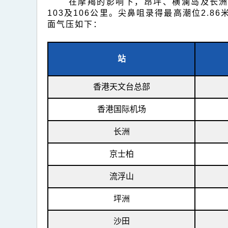
在摩羯的影响下，昂坪、横澜岛及长洲
103及106公里。尖鼻咀录得最高潮位2.8
面气压如下：
站
香港天文台总部
香港国际机场
长洲
京士柏
流浮山
坪洲
沙田