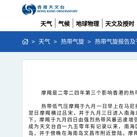
天气
气候
地球物理
天文及授时
展
展
展
展
开
开
开
开
>
天气
>
热带气旋
>
热带气旋报告及
超
强
台
风
摩羯是二零二四年第三个影响香港的热
摩
热带低气压摩羯于九月一日早上在马尼
羯
翌日摩羯横过吕宋，并于九月三日进入南海
(2411)
下，摩羯于九月四日由强烈热带风暴迅速增
成为天文台自一九五零年有记录以来，南海
的
岛，并于傍晚在海南岛文昌市附近登陆。摩