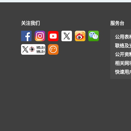
关注我们
服务台
公用表
联络及
M5.0+
M6.0+
公开资
相关网
快速用