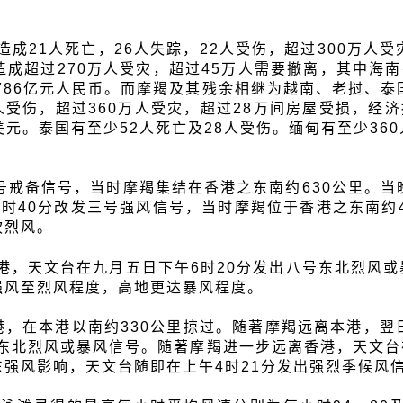
。
21人死亡，26人失踪，22人受伤，超过300万人受灾
超过270万人受灾，超过45万人需要撤离，其中海南有
786亿元人民币。而摩羯及其残余相继为越南、老挝、
78人受伤，超过360万人受灾，超过28万间房屋受损，经
元。泰国有至少52人死亡及28人受伤。缅甸有至少360
一号戒备信号，当时摩羯集结在香港之东南约630公里。
时40分改发三号强风信号，当时摩羯位于香港之东南约
吹烈风。
港，天文台在九月五日下午6时20分发出八号东北烈风或
强风至烈风程度，高地更达暴风程度。
港，在本港以南约330公里掠过。随著摩羯远离本港，
号东北烈风或暴风信号。随著摩羯进一步远离香港，天文台
强风影响，天文台随即在上午4时21分发出强烈季候风信