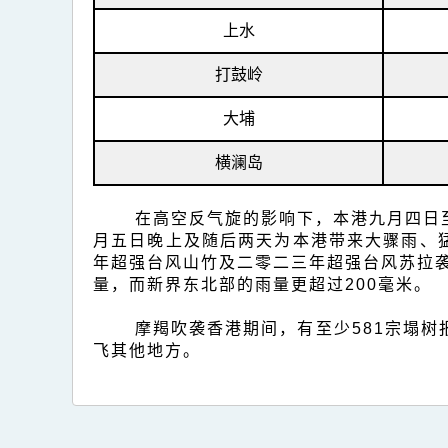
上水
打鼓岭
大埔
横澜岛
在高空反气旋的影响下，本港九月四日
月五日晚上及随后两天为本港带来大骤雨、
年超强台风山竹及二零二三年超强台风苏拉袭
量，而新界东北部的雨量更超过200毫米。
摩羯吹袭香港期间，有至少581宗塌
飞其他地方。