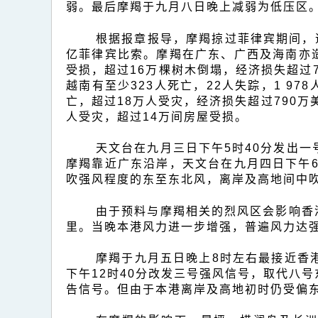
报
弱。最后摩羯于九月八日晚上减弱为低压区
告
根据报章报导，摩羯掠过菲律宾期间，造成
亿菲律宾比索。摩羯在广东、广西及海南亦造成
受损，超过16万棵树木倒塌，经济损失超过
越南有至少323人死亡，22人失踪，1 9
亡，超过18万人受灾，经济损失超过790万美
人受灾，超过14万间房屋受损。
天文台在九月三日下午5时40分发出
摩羯靠近广东沿岸，天文台在九月四日下午6
吹强风程度的东至东北风，离岸及高地间中
由于预料与摩羯相关的烈风区会影响香
里。当晚本港风力进一步增强，普遍风力达
摩羯于九月五日晚上8时左右最接近香
下午12时40分改发三号强风信号，取代八
告信号。但由于本港离岸及高地初时仍受偏东