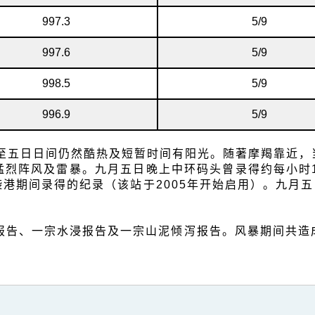
997.3
5/9
997.6
5/9
998.5
5/9
996.9
5/9
至五日日间仍然酷热及短暂时间有阳光。随著摩羯靠近，
猛烈阵风及雷暴。九月五日晚上中环码头曾录得约每小时1
港期间录得的纪录（该站于2005年开始启用）。九月五
树报告、一宗水浸报告及一宗山泥倾泻报告。风暴期间共