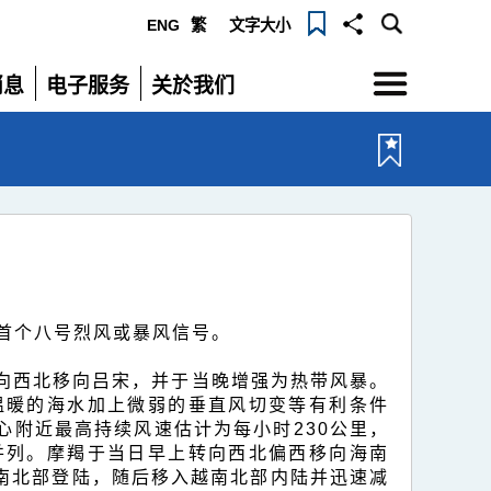
ENG
繁
文字大小
选
消息
电子服务
关於我们
单
展
展
开
开
首个八号烈风或暴风信号。
，向西北移向吕宋，并于当晚增强为热带风暴。
温暖的海水加上微弱的垂直风切变等有利条件
附近最高持续风速估计为每小时230公里，
并列。摩羯于当日早上转向西北偏西移向海南
南北部登陆，随后移入越南北部内陆并迅速减