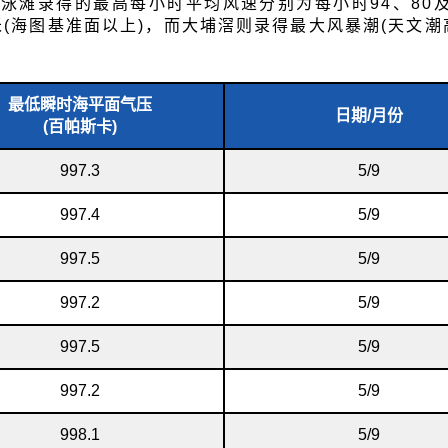
泳滩录得的最高每小时平均风速分别为每小时94、80及
6米(海图基准面以上)，而大埔滘则录得最大风暴潮(天文潮
最低瞬时海平面气压
日期/月份
(百帕斯卡)
997.3
5/9
997.4
5/9
997.5
5/9
997.2
5/9
997.5
5/9
997.2
5/9
998.1
5/9