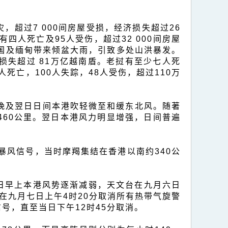
，超过7 000间房屋受损，经济损失超过26
四人死亡及95人受伤，超过32 000间房屋
泰国及缅甸带来倾盆大雨，引致多处山洪暴发。
济损失超过 81万亿越南盾。老挝有至少七人死
人死亡，100人失踪，48人受伤，超过110万
当晚及翌日日间本港吹轻微至和缓东北风。随著
460公里。翌日本港风力明显增强，日间普遍
暴风信号，当时摩羯集结在香港以南约340公
翌日早上本港风势逐渐减弱，天文台在九月六日
在九月七日上午4时20分取消所有热带气旋警
号，直至当日下午12时45分取消。