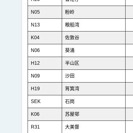
表
3
N05
粉岭
N13
粮船湾
K04
佐敦谷
N06
葵涌
H12
半山区
N09
沙田
H19
筲箕湾
SEK
石岗
K06
苏屋邨
R31
大美督