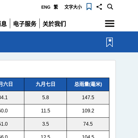
ENG
繁
文字大小
选
消息
电子服务
关於我们
单
展
展
开
开
月六日
九月七日
总雨量(毫米)
84.1
5.8
147.5
60.0
11.5
109.2
51.0
3.5
74.5
66.0
12.5
104.5