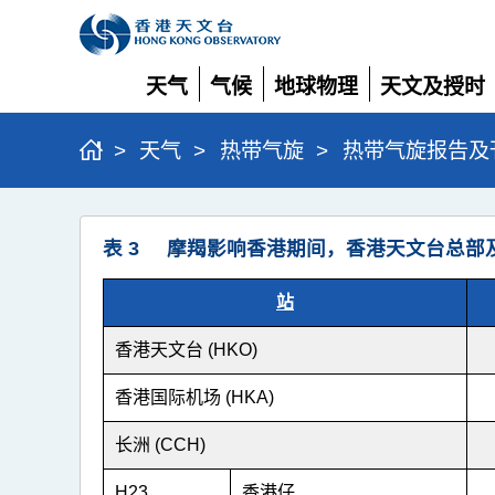
天气
气候
地球物理
天文及授时
展
展
展
展
开
开
开
开
>
天气
>
热带气旋
>
热带气旋报告及
超
表 3 摩羯影响香港期间，香港天文台总部
强
台
站
风
香港天文台 (HKO)
摩
羯
香港国际机场 (HKA)
(2411)
长洲 (CCH)
>
H23
香港仔