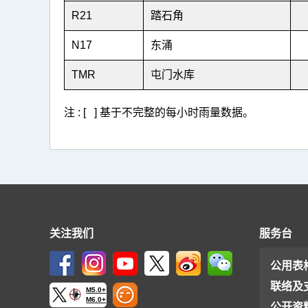
R21
踏石角
N17
东涌
TMR
屯门水库
注 : [ ] 基于不完整的每小时雨量数据。
关注我们
服务台
公用表
联络及
M5.0+
M6.0+
公开资