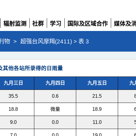
辐射监测
社群
学习
国际及区域合作
媒体及
展
展
展
展
展
开
开
开
开
开
刊物
>
超强台风摩羯(2411) > 表 3
及其他各站所录得的日雨量
九月三日
九月四日
九月五日
九
35.5
0.6
21.5
18.8
微量
18.9
9.0
0.0
11.0
7.0
0.0
19.0