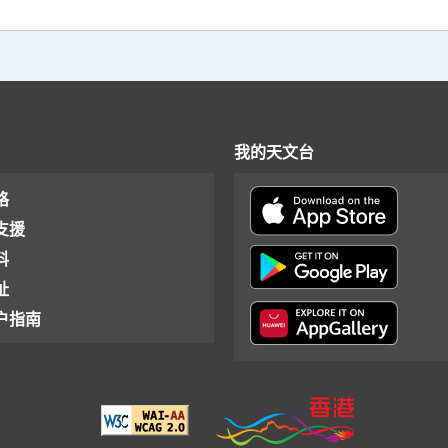
我的天文台
格
支援
料
址
户指南