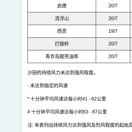
启德
20/7
流浮山
20/7
西贡
19/7
打鼓岭
20/7
青衣岛蚬壳油库
20/7
沙田的持续风力未达到强风程度。
- 未达到指定的风速
* 十分钟平均风速达每小时41 - 62公里
# 十分钟平均风速达每小时63 - 87公里
注: 本表列出持续风力达到强风及烈风程度的起