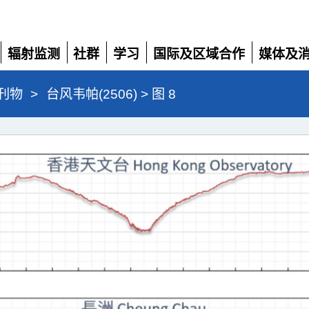
辐射监测
社群
学习
国际及区域合作
媒体及
展
展
展
展
展
开
开
开
开
开
刊物
>
台风韦帕(2506) > 图 8