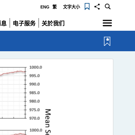
ENG
繁
文字大小
选
消息
电子服务
关於我们
单
展
展
开
开