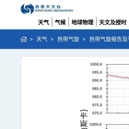
天气
气候
地球物理
天文及授时
展
展
展
展
开
开
开
开
>
天气
>
热带气旋
>
热带气旋报告及
台
风
韦
帕
(2506)
>
图
8