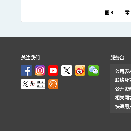
图 8 二
关注我们
服务台
公用表
联络及
M5.0+
M6.0+
公开资
相关网
快速用