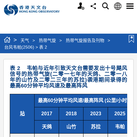
个
语
搜
分
选
人
言
寻
享
单
版
网
站
>
天气
>
热带气旋
>
热带气旋报告及刊物
>
台风韦帕(2506) > 表 2
台
表 2 韦帕与近年引致天文台需要发出十号飓风
风
信号的热带气旋(二零一七年的天鸽、二零一八
年的山竹及二零二三年的苏拉)袭港期间录得的
韦
最高60分钟平均风速及最高阵风
帕
(2506)
最高60分钟平均风速/最高阵风 (公里/小时)
>
站
2017
2018
2023
2025
表
天鸽
山竹
苏拉
韦帕
2