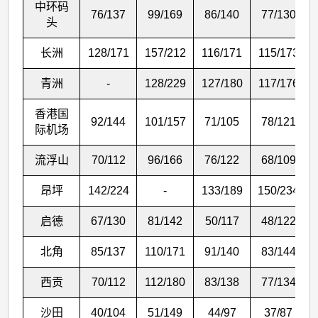
中环码
76/137
99/169
86/140
77/130
头
长洲
128/171
157/212
116/171
115/173
青洲
-
128/229
127/180
117/176
香港国
92/144
101/157
71/105
78/121
际机场
流浮山
70/112
96/166
76/122
68/109
昂坪
142/224
-
133/189
150/234
启德
67/130
81/142
50/117
48/122
北角
85/137
110/171
91/140
83/144
西贡
70/112
112/180
83/138
77/134
沙田
40/104
51/149
44/97
37/87