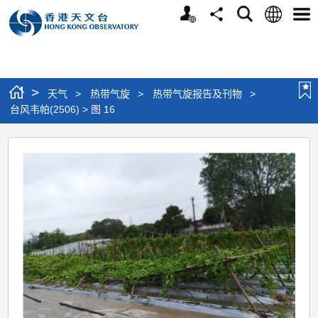
个
语
搜
分
选
人
言
寻
享
单
版
网
站
>
天气
>
热带气旋
>
热带气旋报告及刊物
>
台风韦帕(2506) > 图 16
台
风
韦
帕
(2506)
>
图
16