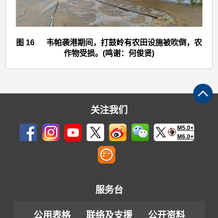
图 16 韦帕袭港期间，打鼓岭有农田设施被吹倒，农
作物受损。(鸣谢：何俊贤)
关注我们
M5.0+
M6.0+
服务台
公用表格
联络及支援
公开资料