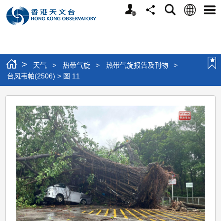
个
语
搜
分
选
人
言
寻
享
单
版
网
站
>
天气
>
热带气旋
>
热带气旋报告及刊物
>
台风韦帕(2506) > 图 11
台
风
韦
帕
(2506)
>
图
11