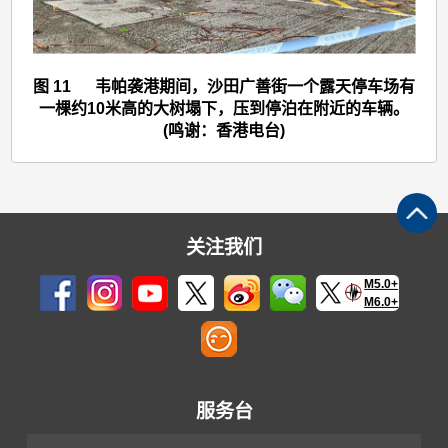
图 11 韦帕袭港期间，沙田广善街一个露天停车场有
一棵约10米高的大树塌下，压到停泊在附近的车辆。
(鸣谢：香港电台)
关注我们
M5.0+
M6.0+
服务台