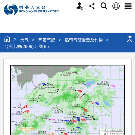
个
语
搜
分
选
人
言
寻
享
单
版
网
站
>
天气
>
热带气旋
>
热带气旋报告及刊物
>
台风韦帕(2506) > 图 6b
台
风
韦
帕
(2506)
>
图
6b