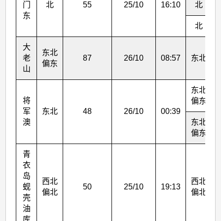
门
北
55
25/10
16:10
北
东
北
大
东北
老
87
26/10
08:57
东北
偏东
山
东北
将
偏东
军
东北
48
26/10
00:39
澳
东北
偏东
青
衣
岛
西北
西北
蚬
50
25/10
19:13
偏北
偏北
壳
油
库