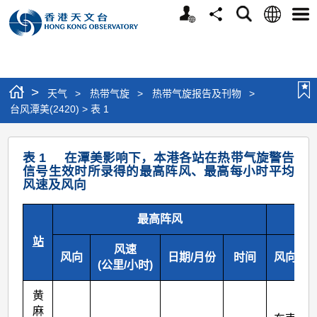
个
语
搜
分
选
人
言
寻
享
单
版
网
站
>
天气
>
热带气旋
>
热带气旋报告及刊物
>
台风潭美(2420) > 表 1
台
表 1 在潭美影响下，本港各站在热带气旋警告
风
信号生效时所录得的最高阵风、最高每小时平均
风速及风向
潭
美
最高阵风
(2420)
站
风速
>
风向
日期/月份
时间
风向
(公里/小时)
表
1
黄
麻