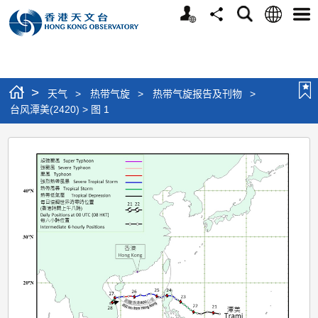
个
语
搜
分
选
人
言
寻
享
单
版
网
站
>
天气
>
热带气旋
>
热带气旋报告及刊物
>
台风潭美(2420) > 图 1
台
风
潭
美
(2420)
>
图
1