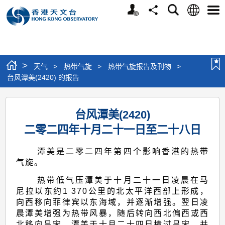
个
语
搜
分
选
人
言
寻
享
单
版
网
站
>
天气
>
热带气旋
>
热带气旋报告及刊物
>
台风潭美(2420) 的报告
台
台风潭美(2420)
风
二零二四年十月二十一日至二十八日
潭
美
潭美是二零二四年第四个影响香港的热带
(2420)
气旋。
的
热带低气压潭美于十月二十一日凌晨在马
尼拉以东约1 370公里的北太平洋西部上形成，
报
向西移向菲律宾以东海域，并逐渐增强。翌日凌
告
晨潭美增强为热带风暴，随后转向西北偏西或西
北移向吕宋。潭美于十月二十四日横过吕宋，并