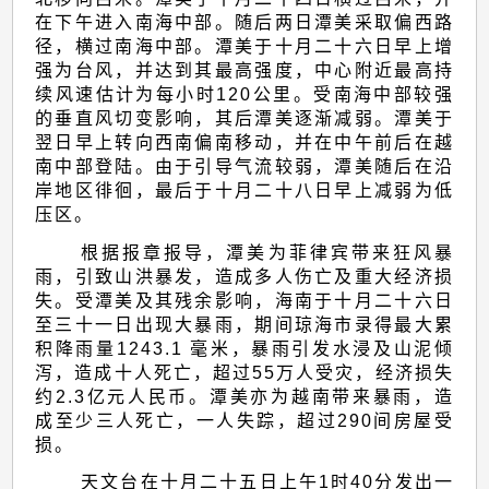
在下午进入南海中部。随后两日潭美采取偏西路
径，横过南海中部。潭美于十月二十六日早上增
强为台风，并达到其最高强度，中心附近最高持
续风速估计为每小时120公里。受南海中部较强
的垂直风切变影响，其后潭美逐渐减弱。潭美于
翌日早上转向西南偏南移动，并在中午前后在越
南中部登陆。由于引导气流较弱，潭美随后在沿
岸地区徘徊，最后于十月二十八日早上减弱为低
压区。
根据报章报导，潭美为菲律宾带来狂风暴
雨，引致山洪暴发，造成多人伤亡及重大经济损
失。受潭美及其残余影响，海南于十月二十六日
至三十一日出现大暴雨，期间琼海市录得最大累
积降雨量1243.1 毫米，暴雨引发水浸及山泥倾
泻，造成十人死亡，超过55万人受灾，经济损失
约2.3亿元人民币。潭美亦为越南带来暴雨，造
成至少三人死亡，一人失踪，超过290间房屋受
损。
天文台在十月二十五日上午1时40分发出一