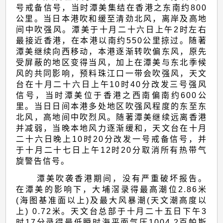
号戒备信号，当时潭美集结在香港之东南约800
公里。当日本港吹和缓至清劲北风，离岸及高地
间中吹强风。潭美于十月二十六日上午2时左右
最接近香港，在本港以南约550公里掠过。随著
潭美继续向西移动，本港逐渐转吹偏东风，原先
受屏蔽的地区变得当风，加上在潭美与东北季候
风的共同影响，预料珠江口一带会吹强风，天文
台在十月二十六日上午10时40分改发三号强风
信号，当时潭美位于香港之西南偏南约600公
里。当日日间本港多处地区吹强风程度的东至东
北风，高地间中吹烈风。随著潭美继续远离香港
并减弱，当晚本地风力逐渐缓和，天文台在十月
二十六日晚上10时20分改发一号戒备信号，并
于十月二十七日上午12时20分取消所有热带气
旋警告信号。
潭美吹袭香港期间，没有严重破坏报告。
在潭美的影响下，大埔滘录得最高潮位2.86米
(海图基准面以上)及最大风暴潮(天文潮高度以
上) 0.72米。天文台总部于十月二十五日下午3
时17分录得最低瞬时海平面气压1004.2百帕斯