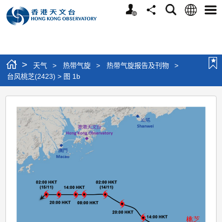
个
语
搜
分
选
人
言
寻
享
单
版
网
站
>
天气
>
热带气旋
>
热带气旋报告及刊物
>
台风桃芝(2423) > 图 1b
台
风
桃
芝
(2423)
>
图
1b