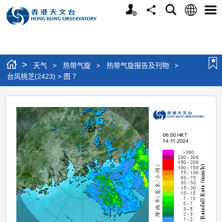
个
语
搜
分
选
人
言
寻
享
单
版
网
站
>
天气
>
热带气旋
>
热带气旋报告及刊物
>
台风桃芝(2423) > 图 7
台
风
桃
芝
(2423)
>
图
7