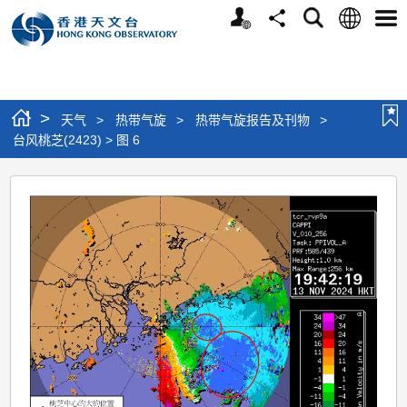
个
语
搜
分
选
人
言
寻
享
单
版
网
站
>
天气
>
热带气旋
>
热带气旋报告及刊物
>
台风桃芝(2423) > 图 6
台
风
桃
芝
(2423)
>
图
6