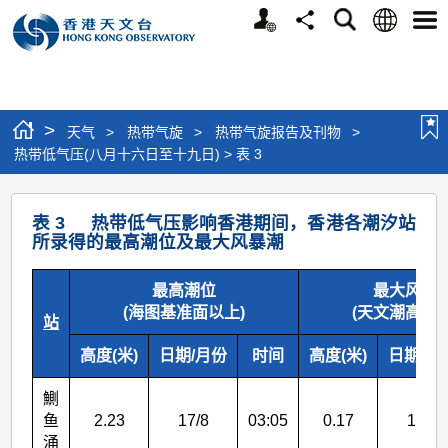
个
语
搜
分
选
人
言
寻
享
单
版
网
站
>
天气
>
热带气旋
>
热带气旋报告及刊物
>
热带低气压(八月十六日至十九日) > 表 3
热
表 3 热带低气压影响香港期间，香港各潮汐站
带
所录得的最高潮位及最大风暴潮
低
最高潮位
最大风暴
气
(海图基准面以上)
(天文潮高度以
站
压
(八
高度(米)
日期/月份
时间
高度(米)
日期/月
月
鰂
十
鱼
2.23
17/8
03:05
0.17
16/8
涌