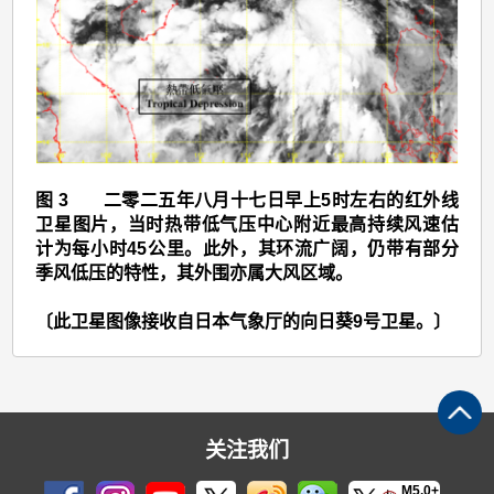
六
日
至
十
九
日)
图 3 二零二五年八月十七日早上5时左右的红外线
>
卫星图片，当时热带低气压中心附近最高持续风速估
图
计为每小时45公里。此外，其环流广阔，仍带有部分
季风低压的特性，其外围亦属大风区域。
3
〔此卫星图像接收自日本气象厅的向日葵9号卫星。〕
关注我们
M5.0+