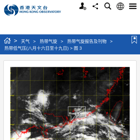
个
语
搜
分
选
人
言
寻
享
单
版
网
站
>
天气
>
热带气旋
>
热带气旋报告及刊物
>
热带低气压(八月十六日至十九日) > 图 3
热
带
低
气
压
(八
月
十