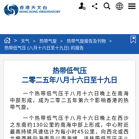
个
语
搜
分
选
人
言
寻
享
单
版
网
站
>
天气
>
热带气旋
>
热带气旋报告及刊物
>
热带低气压 (八月十六日至十九日) 的报告
热
热带低气压
带
二零二五年八月十六日至十九日
低
气
一个热带低气压于八月十六日晚上在南海
压
中部形成，成为二零二五年第六个影响香港的热
带气旋。
(八
一个热带低气压于八月十六日晚上在西沙
月
之东南约130公里的南海中部上形成，中心附近
十
最高持续风速估计为每小时45公里，向西北或西
北偏西移向海南岛以南海域。该热带低气压于八