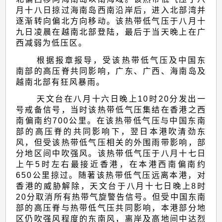
六
月十八日掠过海南岛西南沿岸后，进入北部湾并
日
逐渐转向偏北方向移动。该热带低气压于八月十
至
九日凌晨在越南北部登陆，最后于当天晚上在广
西减弱为低压区。
十
根据报章报导，受该热带低气压及中国东
九
南部的高压脊共同影响，广东、广西、海南岛及
日)
越南北部有狂风暴雨。
的
天文台在八月十六日晚上10时20分发出一
报
号戒备信号，当时该热带低气压集结在香港之西
南偏南约700公里。在该热带低气压与中国东南
告
部的高压脊的共同影响下，翌日本港吹清劲东
风，但受该热带低气压相关的外围雨带影响，部
分地区间中吹强风。该热带低气压于八月十七日
上午5时左右最接近香港，在本港西南偏南约
650公里掠过。随著该热带低气压远离本港，对
香港的威胁解除，天文台于八月十七日晚上8时
20分取消所有热带气旋警告信号。但受中国东南
部的高压脊与热带低气压共同影响，本港部分地
区仍吹强风程度的东南风，离岸及高地间中达烈