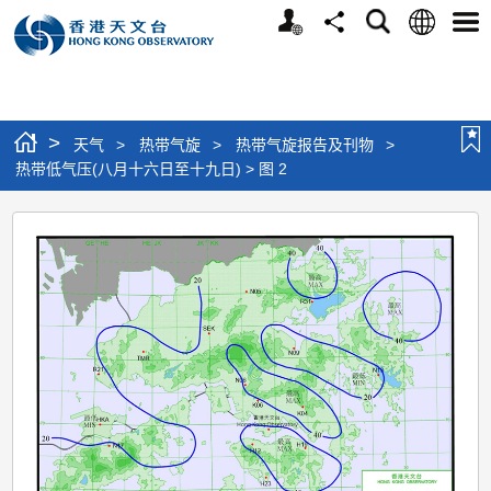
个
语
搜
分
选
人
言
寻
享
单
版
网
站
>
天气
>
热带气旋
>
热带气旋报告及刊物
>
热带低气压(八月十六日至十九日) > 图 2
热
带
低
气
压
(八
月
十