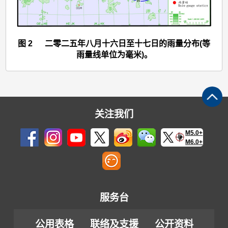
六
日
至
图 2 二零二五年八月十六日至十七日的雨量分布(等
十
雨量线单位为毫米)。
九
日)
>
图
关注我们
2
M5.0+
M6.0+
服务台
公用表格
联络及支援
公开资料