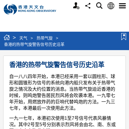
个
语
搜
分
选
人
言
寻
享
单
版
网
站
>
天气
>
热带气旋
>
香港的热带气旋警告信号历史沿革
香
香港的热带气旋警告信号历史沿革
港
的
自一八八四年开始，本港已经采用一套以圆柱形、球
形和圆锥形为信号的系统向港内船只发布关于热带气
热
旋之情况及大约位置的消息。当热带气旋迫近香港的
带
时候，则鸣炮警告居民烈风将会吹袭本港。一九零七
年开始，用燃放炸药的巨响代替鸣炮的方法。一九三
气
七年，本港最后一次使用此方法。
旋
一九一七年，本港初次使用1至7号信号代表风暴情
警
况。其中2号至5号分别表示烈风将会由北、南、东或