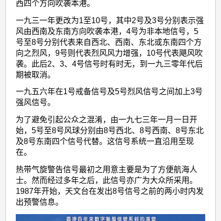
告
西四个方向吹袭本港。
信
一九三一年更改为1至10号，其中2号及3号分别表示强
号
风由西南及东南方向吹袭本港，4号为非本地信号，5
号至8号分别代表来自西北、西南、东北或东南四个方
历
向之烈风，9号则代表烈风风力增强，10号代表飓风吹
史
袭。此后2、3、4号信号时有时无，到一九三零年代后
期被取消。
沿
革
一九五六年在1号戒备信号及5号烈风信号之间加上3号
强风信号。
为了避免引起公众之混淆，由一九七三年一月一日开
始，5号至8号风球分别由8号西北、8号西南、8号东北
及8号东南四个信号代替。这信号系统一直沿用至现
在。
热带气旋警告信号最初之用意主要是为了方便航海人
士。然而经过多年之后，此信号亦广为大众所采用。
1987年开始，天文台在发出8号信号之前的两小时内发
出预警信息。