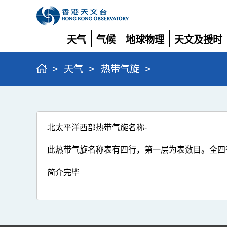
天气
气候
地球物理
天文及授时
展
展
展
展
开
开
开
开
>
天气
>
热带气旋
>
北太平洋西部热带气旋名称-
此热带气旋名称表有四行，第一层为表数目。全四
简介完毕