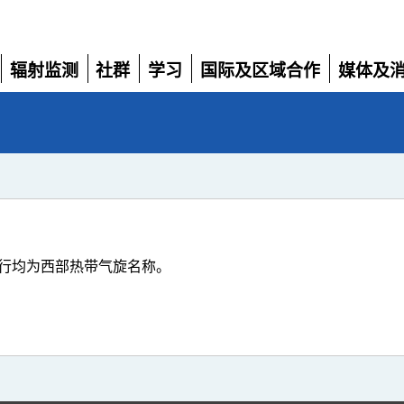
辐射监测
社群
学习
国际及区域合作
媒体及
展
展
展
展
展
开
开
开
开
开
行均为西部热带气旋名称。