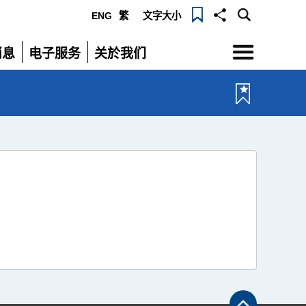
ENG
繁
文字大小
选
消息
电子服务
关於我们
单
展
展
开
开