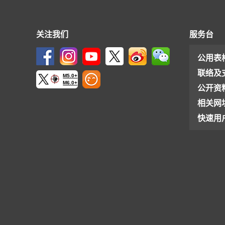
关注我们
服务台
公用表
联络及
M5.0+
M6.0+
公开资
相关网
快速用