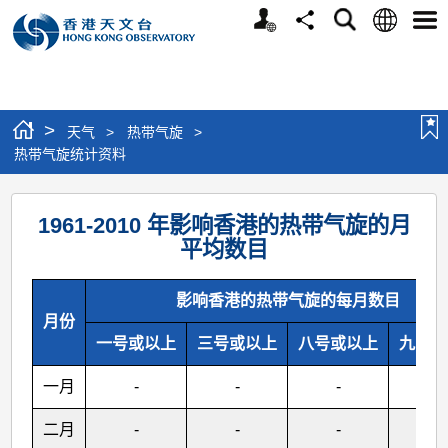
个
语
搜
分
选
人
言
寻
享
单
版
网
站
>
天气
>
热带气旋
>
热带气旋统计资料
热
1961-2010 年影响香港的热带气旋的月
带
平均数目
气
旋
影响香港的热带气旋的每月数目
月份
统
一号或以上
三号或以上
八号或以上
九号或
计
资
一月
-
-
-
-
料
二月
-
-
-
-