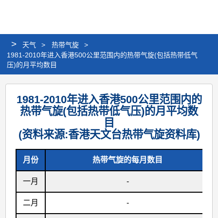
个
分
搜
语
选
人
享
寻
言
单
版
>
天气
>
热带气旋
>
网
1981-2010年进入香港500公里范围内的热带气旋(包括热带低气
站
压)的月平均数目
1981-
1981-2010年进入香港500公里范围内的
2010
热带气旋(包括热带低气压)的月平均数
年
目
进
(资料来源:香港天文台热带气旋资料库)
入
月份
热带气旋的每月数目
香
港
一月
-
500
二月
-
公