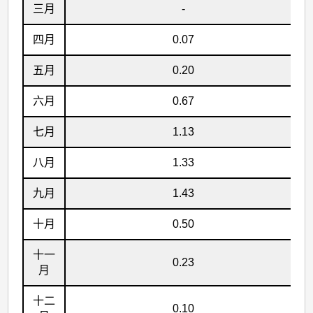
里
三月
-
范
四月
0.07
围
五月
0.20
内
的
六月
0.67
热
七月
1.13
带
气
八月
1.33
旋
九月
1.43
(包
括
十月
0.50
热
十一
0.23
带
月
低
十二
0.10