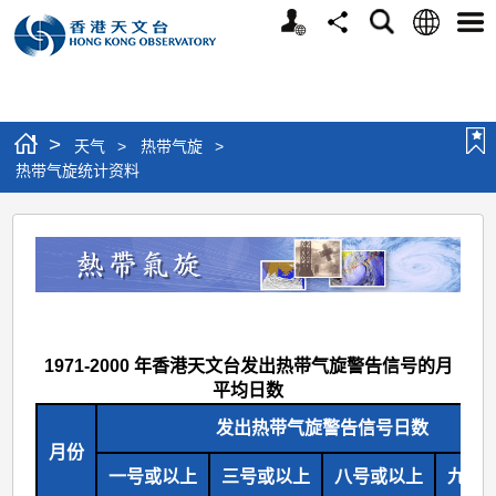
个
语
搜
分
选
人
言
寻
享
单
版
网
站
>
天气
>
热带气旋
>
热带气旋统计资料
热
带
气
旋
统
1971-2000 年香港天文台发出热带气旋警告信号的月
平均日数
计
资
发出热带气旋警告信号日数
月份
料
一号或以上
三号或以上
八号或以上
九号