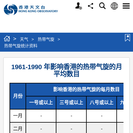
个
语
搜
分
选
人
言
寻
享
单
版
网
站
>
天气
>
热带气旋
>
热带气旋统计资料
热
1961-1990 年影响香港的热带气旋的月
带
平均数目
气
旋
影响香港的热带气旋的每月数目
统
月份
一号或以上
三号或以上
八号或以上
九号
计
资
一月
-
-
-
-
料
二月
-
-
-
-