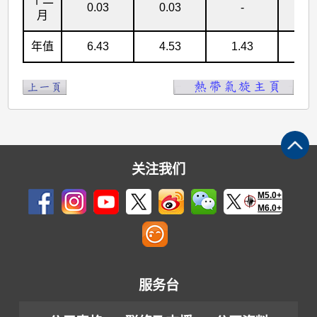
0.03
0.03
-
-
月
年值
6.43
4.53
1.43
0.
关注我们
M5.0+
M6.0+
服务台